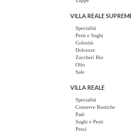
Zuppe
VILLA REALE SUPREM
Specialità
Pesti e Sughi
Golosità
Dolcezze
Zuccheri Bio
Olio
Sale
Torna indietro
VILLA REALE
SKU
VR084
Categoria
Conserv
Marchio:
Villa Reale
Specialità
Conserve Rustiche
Patè
Sughi e Pesti
ESTRATTO DI POMODOR
Pesci
…………………………………