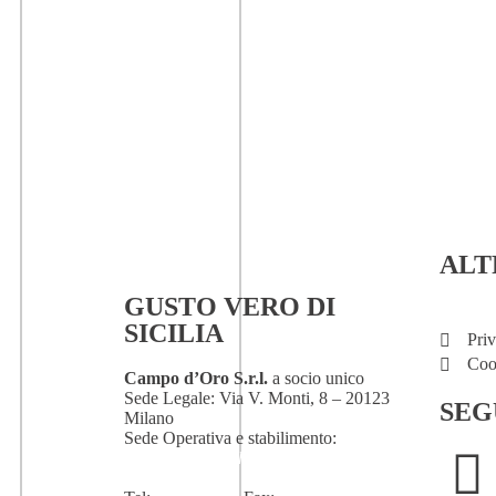
ALT
GUSTO VERO DI
SICILIA
Pri
Coo
Campo d’Oro S.r.l.
a socio unico
Sede Legale: Via V. Monti, 8 – 20123
SEG
Milano
Sede Operativa e stabilimento:
Contrada Scunchipane 92019 Sciacca
(Ag)