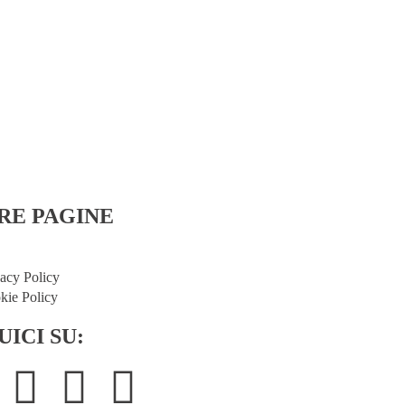
OLIVE
SICILI
POMODORI
3,90
€
A
SECCHI
carrello
CONDITI 290 G
3,90
€
Aggiungi al
carrello
RE PAGINE
I NOSTRI PRODOT
Campo d'Oro
Campo d'Oro Bio
vacy Policy
Villa Reale
kie Policy
Villa Reale Supreme
UICI SU: