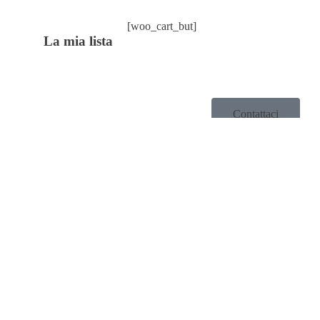
[woo_cart_but]
La mia lista
Contattaci
Home
/
Villa Reale
/
Conserve
Rustiche
/ ESTRATTO DI POMODORO 180
G
ESTRATTO DI POMODORO 180
G
3,90
€