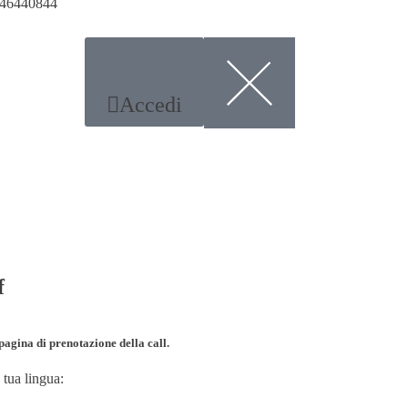
2046440844
Accedi
f
pagina di prenotazione della call.
 tua lingua: