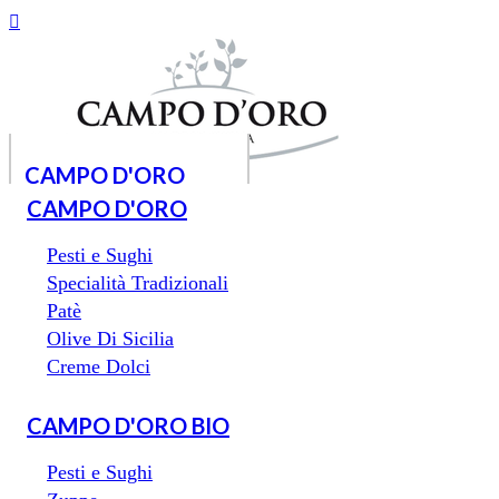
Vai
al
contenuto
CAMPO D'ORO
[woo_cart_but]
Ricerca
CAMPO D'ORO
prodotti
Pesti e Sughi
Specialità Tradizionali
Pesti e Sughi
Home
Patè
Specialità Tradizionali
Il mio Account
Olive Di Sicilia
Carrello
Patè
Contatti
Creme Dolci
Olive Di Sicilia
Menu
Creme Dolci
CAMPO D'ORO BIO
Home
CAMPO D'ORO BIO
Il mio Account
Pesti e Sughi
Carrello
Contatti
Zuppe
Pesti e Sughi